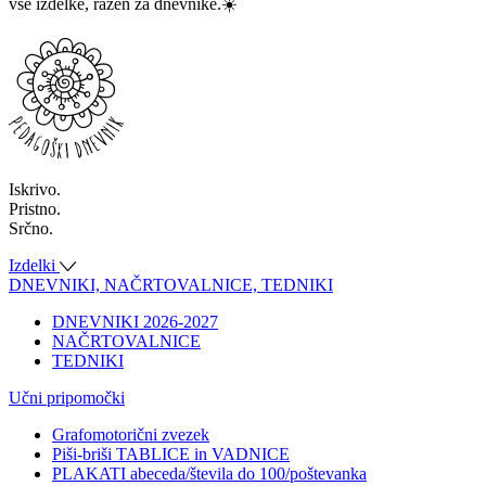
vse izdelke, razen za dnevnike.☀️
Iskrivo.
Pristno.
Srčno.
Izdelki
DNEVNIKI, NAČRTOVALNICE, TEDNIKI
DNEVNIKI 2026-2027
NAČRTOVALNICE
TEDNIKI
Učni pripomočki
Grafomotorični zvezek
Piši-briši TABLICE in VADNICE
PLAKATI abeceda/števila do 100/poštevanka