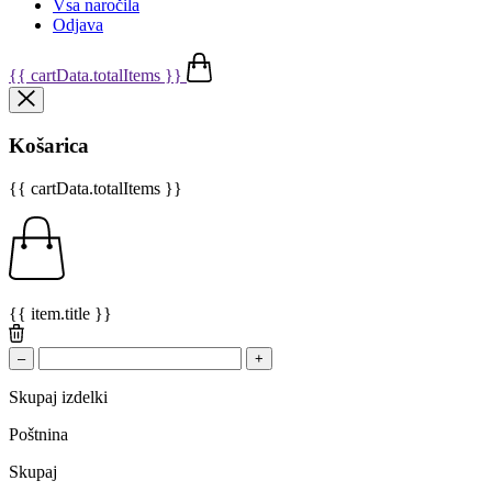
Vsa naročila
Odjava
{{ cartData.totalItems }}
Košarica
{{ cartData.totalItems }}
{{ item.title }}
–
+
Skupaj izdelki
Poštnina
Skupaj