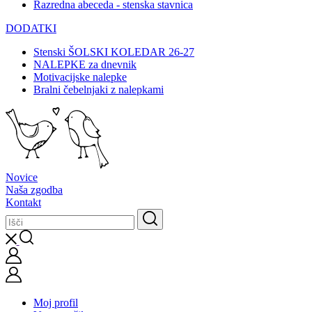
Razredna abeceda - stenska stavnica
DODATKI
Stenski ŠOLSKI KOLEDAR 26-27
NALEPKE za dnevnik
Motivacijske nalepke
Bralni čebelnjaki z nalepkami
Novice
Naša zgodba
Kontakt
Moj profil