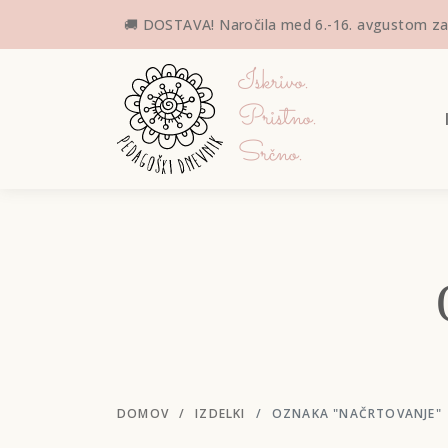
🚚 DOSTAVA! Naročila med 6.-16. avgustom zar
Iskrivo.
Pristno.
Srčno.
DOMOV
IZDELKI
OZNAKA "NAČRTOVANJE"