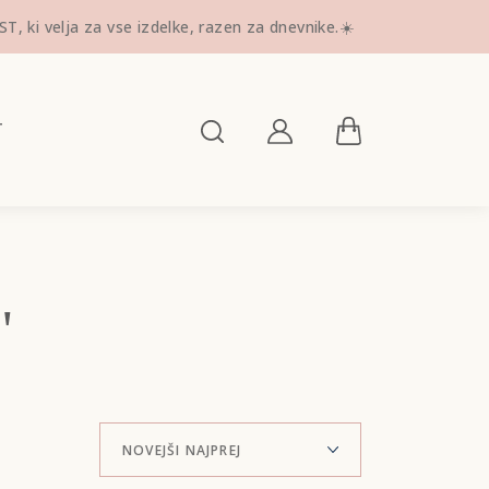
ki velja za vse izdelke, razen za dnevnike.☀️
T
"