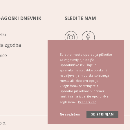
DAGOŠKI DNEVNIK
SLEDITE NAM
elki
a zgodba
Spletno mesto uporablja piškotke
ice
za zagotavljanje boljše
uporabniške izkušnje in
spremljanje statistike obiska. Z
nadaljevanjem obiska spletnega
mesta ali izborom opcije
»Soglašam« se strinjate z
uporabo piškotkov. V primeru
nestrinjanja izberite opcijo »Ne
soglašam«.
Preberi več
Ne soglašam
SE STRINJAM
o.o.