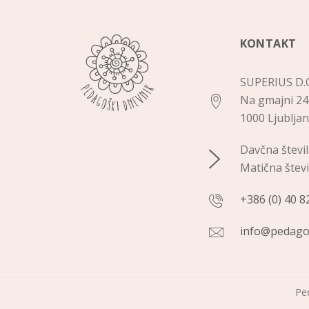
KONTAKT
SUPERIUS D.O
Na gmajni 24
1000 Ljublja
Davčna števi
Matična štev
+386 (0) 40 8
info@pedago
Ped