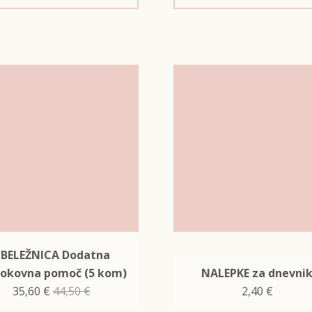
BELEŽNICA Dodatna
rokovna pomoč (5 kom)
NALEPKE za dnevni
35,60
€
44,50
€
2,40
€