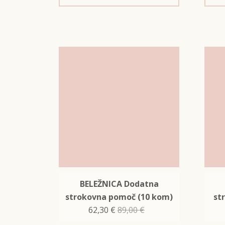
BELEŽNICA Dodatna
strokovna pomoč (10 kom)
st
62,30
€
89,00
€