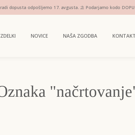
adi dopusta odpošljemo 17. avgusta. ⛱️ Podarjamo kodo DOPUST, 
IZDELKI
NOVICE
NAŠA ZGODBA
KONTAK
Oznaka "načrtovanje