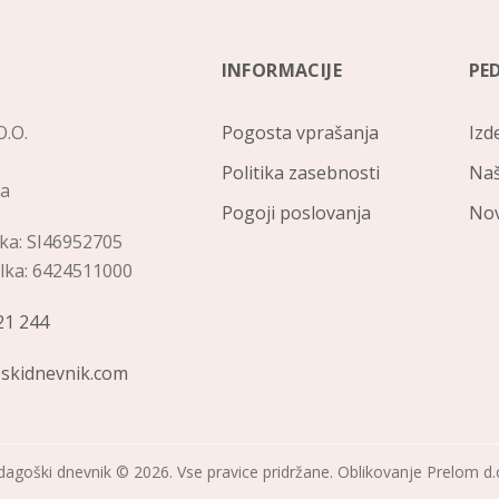
INFORMACIJE
PE
.O.
Pogosta vprašanja
Izd
Politika zasebnosti
Naš
na
Pogoji poslovanja
Nov
lka: SI46952705
ilka: 6424511000
21 244
skidnevnik.com
agoški dnevnik © 2026. Vse pravice pridržane. Oblikovanje
Prelom d.