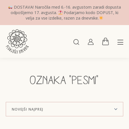
DOSTAVA! Naročila med 6.-16. avgustom zaradi dopusta
odpošljemo 17. avgusta.
Podarjamo kodo DOPUST, ki
velja za vse izdelke, razen za dnevnike.
Oznaka "pesmi"