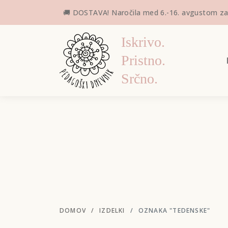
🚚 DOSTAVA! Naročila med 6.-16. avgustom zar
Iskrivo.
Pristno.
Srčno.
DOMOV
IZDELKI
OZNAKA "TEDENSKE"