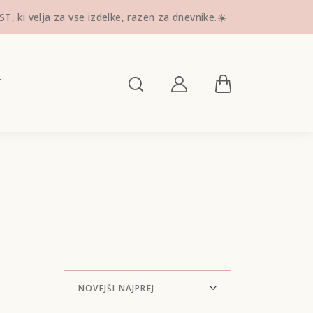
ki velja za vse izdelke, razen za dnevnike.☀️
T