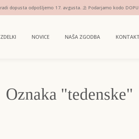
adi dopusta odpošljemo 17. avgusta. ⛱️ Podarjamo kodo DOPUST, 
IZDELKI
NOVICE
NAŠA ZGODBA
KONTAK
Oznaka "tedenske"