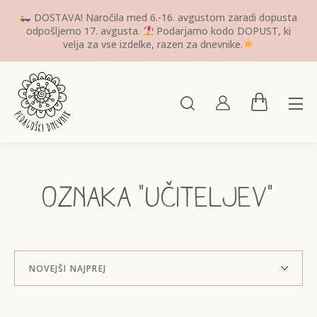
DOSTAVA! Naročila med 6.-16. avgustom zaradi dopusta
odpošljemo 17. avgusta.
Podarjamo kodo DOPUST, ki
velja za vse izdelke, razen za dnevnike.
Oznaka "učiteljev"