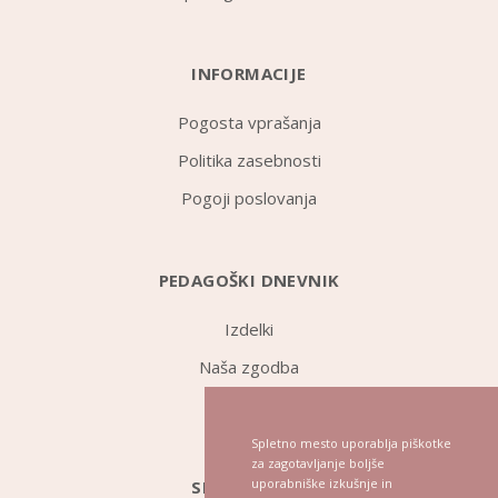
INFORMACIJE
Pogosta vprašanja
Politika zasebnosti
Pogoji poslovanja
PEDAGOŠKI DNEVNIK
Izdelki
Naša zgodba
Novice
Spletno mesto uporablja piškotke
za zagotavljanje boljše
uporabniške izkušnje in
SLEDITE NAM