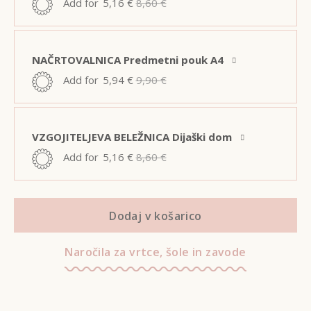
Add for
5,16
€
8,60
€
NAČRTOVALNICA Predmetni pouk A4
Add for
5,94
€
9,90
€
VZGOJITELJEVA BELEŽNICA Dijaški dom
Add for
5,16
€
8,60
€
Dodaj v košarico
Naročila za vrtce, šole in zavode