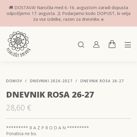
🚚 DOSTAVA! Naročila med 6.-16. avgustom zaradi dopusta
odpošljemo 17. avgusta. ⛱️ Podarjamo kodo DOPUST, ki velja
za vse izdelke, razen za dnevnike.☀️
DOMOV
DNEVNIKI 2026-2027
DNEVNIK ROSA 26-27
DNEVNIK ROSA 26-27
28,60
€
********* R A Z P R O D A N *********
Ponatisa ne bo.