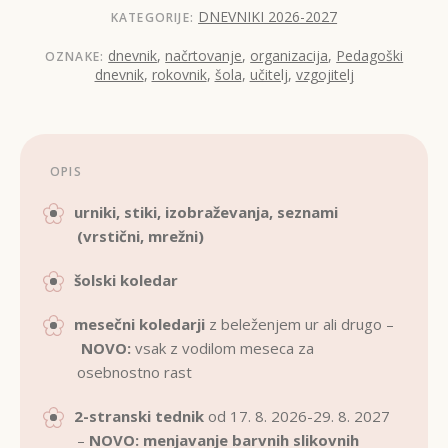
DNEVNIKI 2026-2027
KATEGORIJE:
dnevnik
,
načrtovanje
,
organizacija
,
Pedagoški
OZNAKE:
dnevnik
,
rokovnik
,
šola
,
učitelj
,
vzgojitelj
OPIS
urniki, stiki, izobraževanja, seznami
(
vrstični, mrežni)
šolski koledar
mesečni koledarji
z beleženjem ur ali drugo –
NOVO:
vsak z vodilom meseca za
osebnostno rast
2-stranski tednik
od 17. 8. 2026-29. 8. 2027
–
NOVO: menjavanje barvnih slikovnih