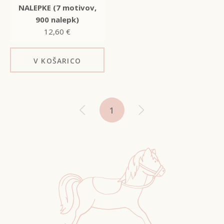
NALEPKE (7 motivov,
900 nalepk)
12,60
€
V KOŠARICO
1